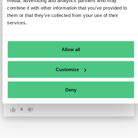
media, advertising and analytics partners who may
1
comentario
combine it with other information that you’ve provided to
Usuario anónimo
them or that they’ve collected from your use of their
comentó
8 de julio de 2026
services.
¡Hola, Dagmar! El estado de un producto sujeto al EUDR se
deriva de la categoría de producto del EUDR. Si, en la
configuración de productos del EUDR del Supplier
Intelligence Hub, la materia prima de madera está
configurada con el código «0», la carga debería funcionar
Allow all
correctamente. Si se produce un error durante la carga, el
servicio de asistencia técnica deberá investigarlo.
Si no se indica ninguna categoría de producto del EUDR,
Customize
pero se dispone de un código NC/SA, el Hub compara dicho
código con el anexo I del reglamento y clasifica
automáticamente el producto en la categoría correcta del
Deny
EUDR.
0