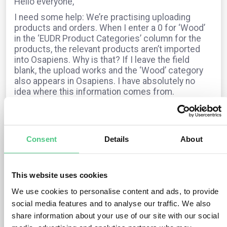
Hello everyone,
I need some help: We’re practising uploading
products and orders. When I enter a 0 for ‘Wood’
in the ‘EUDR Product Categories’ column for the
products, the relevant products aren’t imported
into Osapiens. Why is that? If I leave the field
blank, the upload works and the ‘Wood’ category
also appears in Osapiens. I have absolutely no
idea where this information comes from.
For orders, I fill in all the fields – the EUDR
category, the timber species and the HS code –
but the status always shows as “not EUDR-
relevant”. Can anyone help?
Consent
Details
About
Many thanks and sunny regards from Munich,
Dagmar
This website uses cookies
We use cookies to personalise content and ads, to provide
La pregunta está archivada en
EUDR
Traducir
social media features and to analyse our traffic. We also
share information about your use of our site with our social