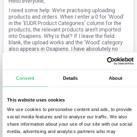
Hello everyone,
I need some help: We’re practising uploading
products and orders. When I enter a 0 for ‘Wood’
in the ‘EUDR Product Categories’ column for the
products, the relevant products aren’t imported
into Osapiens. Why is that? If I leave the field
blank, the upload works and the ‘Wood’ category
also appears in Osapiens. I have absolutely no
idea where this information comes from.
For orders, I fill in all the fields – the EUDR
category, the timber species and the HS code –
but the status always shows as “not EUDR-
Consent
Details
About
relevant”. Can anyone help?
Many thanks and sunny regards from Munich,
Dagmar
This website uses cookies
We use cookies to personalise content and ads, to provide
social media features and to analyse our traffic. We also
Die Frage ist in der
EUDR
archiviert
Übersetzen
share information about your use of our site with our social
media, advertising and analytics partners who may